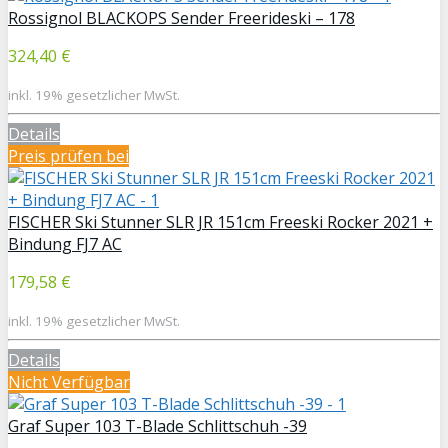
Rossignol BLACKOPS Sender Freerideski – 178
324,40 €
inkl. 19% gesetzlicher MwSt.
Details
Preis prüfen bei
FISCHER Ski Stunner SLR JR 151cm Freeski Rocker 2021 +
Bindung FJ7 AC
179,58 €
inkl. 19% gesetzlicher MwSt.
Details
Nicht Verfügbar
Graf Super 103 T-Blade Schlittschuh -39