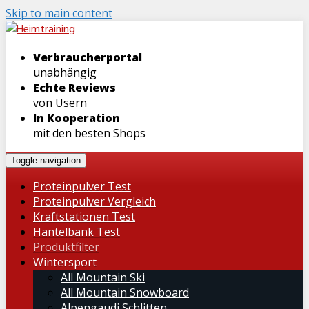
Skip to main content
Verbraucherportal
unabhängig
Echte Reviews
von Usern
In Kooperation
mit den besten Shops
Toggle navigation
Proteinpulver Test
Proteinpulver Vergleich
Kraftstationen Test
Hantelbank Test
Produktfilter
Wintersport
All Mountain Ski
All Mountain Snowboard
Alpengaudi Schlitten