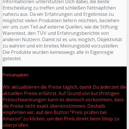
Informationen unterstützen Dich dabei, die beste
Entscheidung zu treffen und schließen Fettnäpfchen
nahezu aus. Da wir Erfahrungen und Ergebnisse zu
möglichst vielen Produkten liefern möchten, beziehen
wir uns zum Teil auf externe Quellen, wie die Stiftung
Warentest, den TÜV und Erfahrungsberichte von
anderen Nutzern. Damit ist es uns möglich, Objektivität
zu wahren und ein breites Meinungsbild vorzustellen.
Die Produkte wurden keineswegs alle in Eigenregie
getestet.
Preisangaben
Wir aktualisieren die Preise täglich, damit Du jederzeit die
aktuellen Preise erfährst. Auf Grund von kurzfristigen
Preisschwankungen kann es dennoch vorkommen, dass
die Preise nicht exakt übereinstimmen. Deshalb
empfehlen wir, auf den Button "Preis prüfen bei
Amazon" zu klicken, um den Preis direkt beim Shop zu
überprüfen.