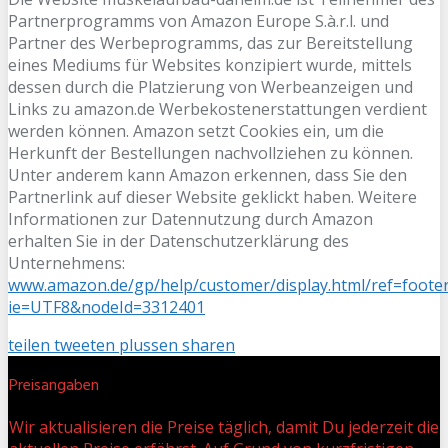
Partnerprogramms von Amazon Europe S.à.r.l. und
Partner des Werbeprogramms, das zur Bereitstellung
eines Mediums für Websites konzipiert wurde, mittels
dessen durch die Platzierung von Werbeanzeigen und
Links zu amazon.de Werbekostenerstattungen verdient
werden können. Amazon setzt Cookies ein, um die
Herkunft der Bestellungen nachvollziehen zu können.
Unter anderem kann Amazon erkennen, dass Sie den
Partnerlink auf dieser Website geklickt haben. Weitere
Informationen zur Datennutzung durch Amazon
erhalten Sie in der Datenschutzerklärung des
Unternehmens:
www.amazon.de/gp/help/customer/display.html/ref=footer
ie=UTF8&nodeId=3312401
teilen
tweeten
plussen
sharen
Preisangaben
Wir aktualisieren die Preise täglich, damit Du jederzeit die