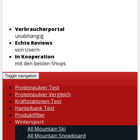
Verbraucherportal
unabhängig
Echte Reviews
von Usern
In Kooperation
mit den besten Shops
Toggle navigation
Proteinpulver Test
Proteinpulver Vergleich
Kraftstationen Test
Hantelbank Test
Produktfilter
Wintersport
All Mountain Ski
All Mountain Snowboard